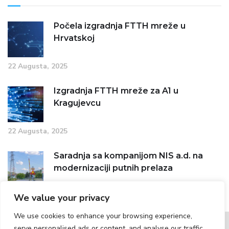
Počela izgradnja FTTH mreže u
Hrvatskoj
22 Augusta, 2025
Izgradnja FTTH mreže za A1 u
Kragujevcu
22 Augusta, 2025
Saradnja sa kompanijom NIS a.d. na
modernizaciji putnih prelaza
22 Augusta, 2025
We value your privacy
We use cookies to enhance your browsing experience,
serve personalised ads or content, and analyse our traffic.